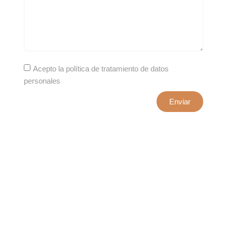
Acepto la política de tratamiento de datos
personales
Enviar
xxxx@artepuro.com
Este es el encabezado