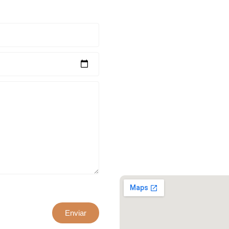
Escríbenos para obtener una ase
xxxx@artepuro.com
Este es el encabezado
Este es el encabezado
Enviar