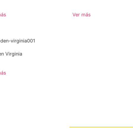
más
Ver más
n Virginia
más
Contáctanos