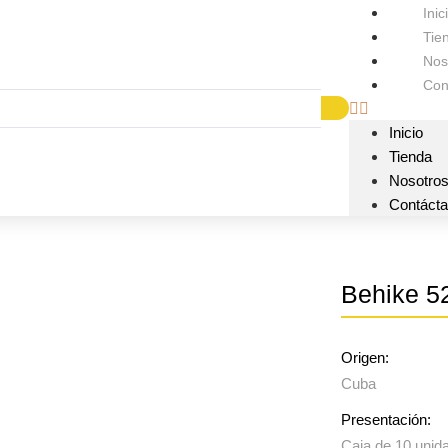
Inic
Tie
Nos
Con
Inicio
Tienda
Nosotro
Contáct
Behike 5
Origen:
Cuba
Presentación:
Caja de 10 unid