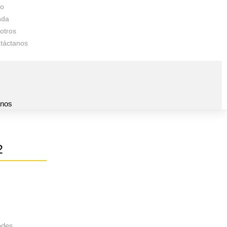
io
nda
otros
táctanos
s
anos
2
ades