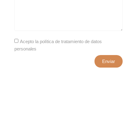
Acepto la política de tratamiento de datos
personales
Enviar
xxxx@artepuro.com
Este es el encabezado