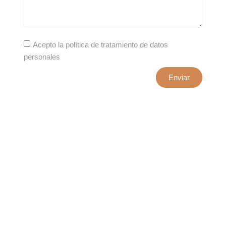
Acepto la política de tratamiento de datos
personales
Enviar
xxxx@artepuro.com
Este es el encabezado