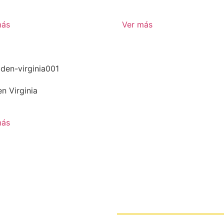
más
Ver más
n Virginia
más
Contáctanos