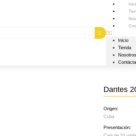
Inic
Tie
Nos
Con
Inicio
Tienda
Nosotro
Contáct
Dantes 2
Origen:
Cuba
Presentación:
Caja de 10 unid