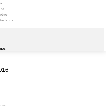
io
nda
otros
táctanos
s
anos
016
ades