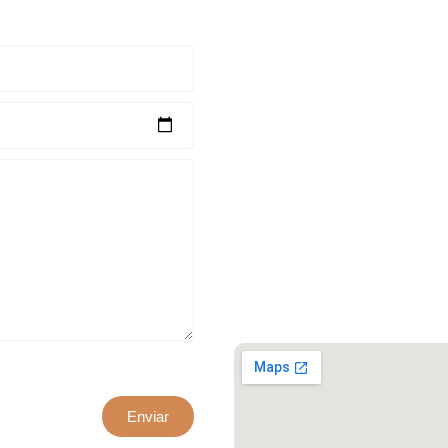
Escríbenos para obtener una ase
xxxx@artepuro.com
Este es el encabezado
Este es el encabezado
Enviar