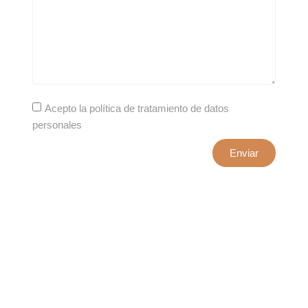
Acepto la política de tratamiento de datos
personales
Enviar
xxxx@artepuro.com
Este es el encabezado