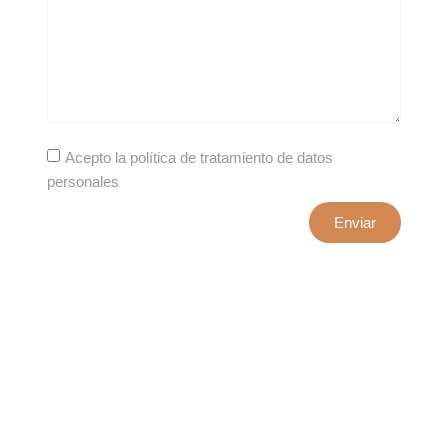
Acepto la política de tratamiento de datos
personales
Enviar
xxxx@artepuro.com
Este es el encabezado