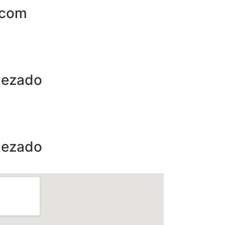
.com
bezado
bezado