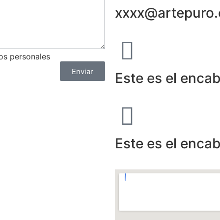
xxxx@artepuro
tos personales
Enviar
Este es el enca
Este es el enca