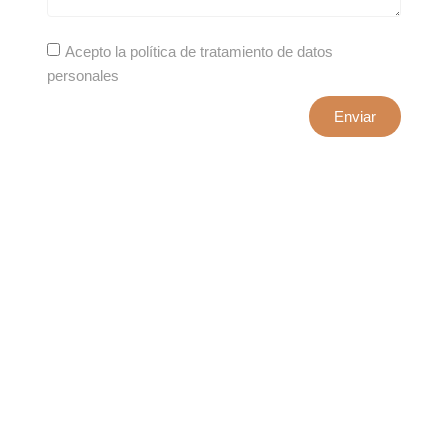
Acepto la política de tratamiento de datos
personales
Enviar
xxxx@artepuro.com
Este es el encabezado
Este es el encabezado