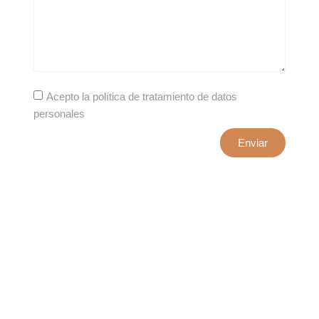
Acepto la política de tratamiento de datos
personales
Enviar
xxxx@artepuro.com
Este es el encabezado