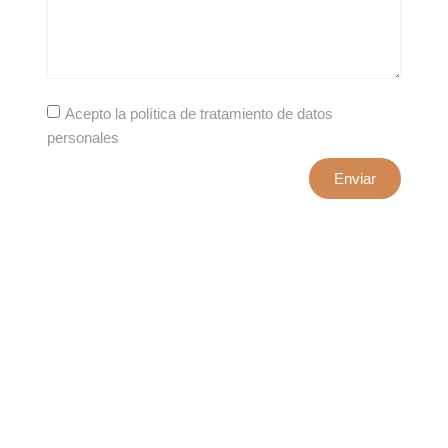
Acepto la política de tratamiento de datos
personales
Enviar
xxxx@artepuro.com
Este es el encabezado