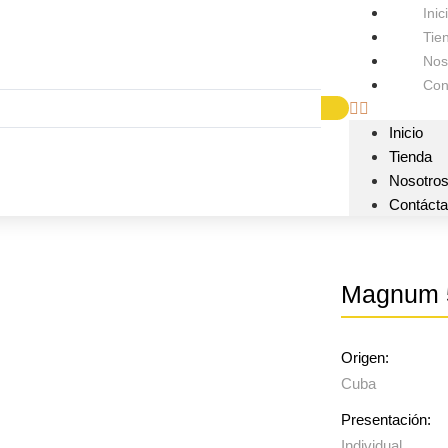
Inic
Tie
Nos
Con
Inicio
Tienda
Nosotro
Contáct
Magnum 
Origen:
Cuba
Presentación:
Individual