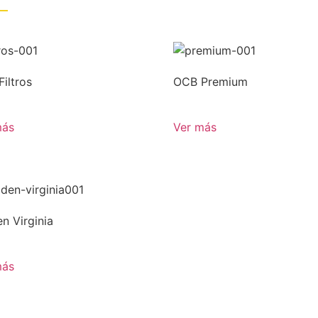
iltros
OCB Premium
más
Ver más
n Virginia
más