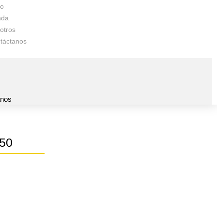
io
nda
otros
táctanos
s
anos
50