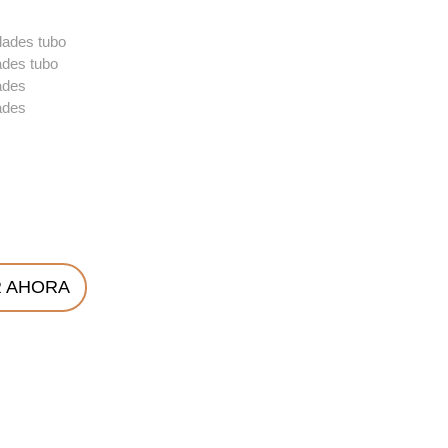
dades tubo
ades tubo
ades
ades
 AHORA