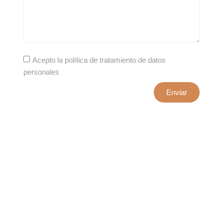
Acepto la política de tratamiento de datos
personales
Enviar
xxxx@artepuro.com
Este es el encabezado