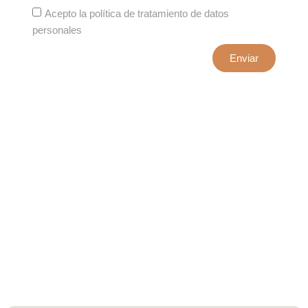
Acepto la política de tratamiento de datos
personales
Enviar
xxxx@artepuro.com
Este es el encabezado
Este es el encabezado