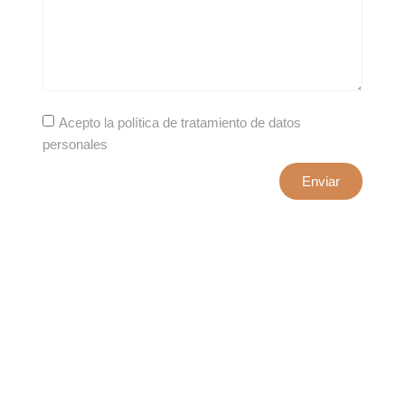
Acepto la política de tratamiento de datos
personales
Enviar
xxxx@artepuro.com
Este es el encabezado