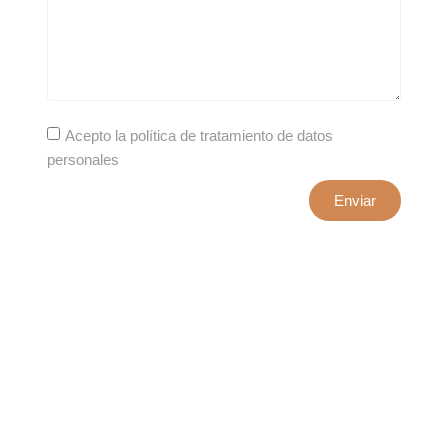
Acepto la política de tratamiento de datos
personales
Enviar
xxxx@artepuro.com
Este es el encabezado