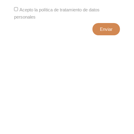
Acepto la política de tratamiento de datos
personales
Enviar
xxxx@artepuro.com
Este es el encabezado
Este es el encabezado