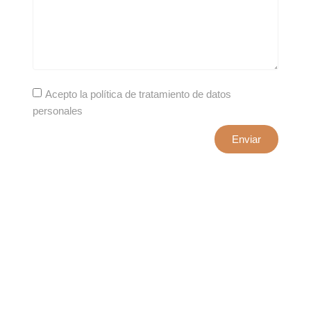
Acepto la política de tratamiento de datos
personales
Enviar
xxxx@artepuro.com
Este es el encabezado