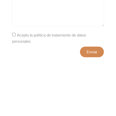
Acepto la política de tratamiento de datos
personales
Enviar
xxxx@artepuro.com
Este es el encabezado