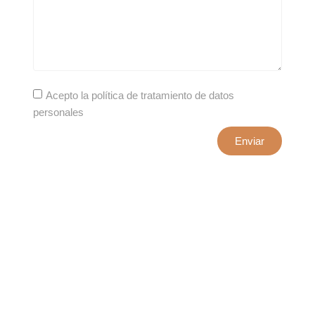
Acepto la política de tratamiento de datos
personales
Enviar
xxxx@artepuro.com
Este es el encabezado