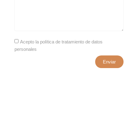
Acepto la política de tratamiento de datos
personales
Enviar
xxxx@artepuro.com
Este es el encabezado