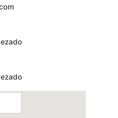
.com
bezado
bezado