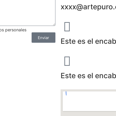
xxxx@artepuro
tos personales
Enviar
Este es el enca
Este es el enca