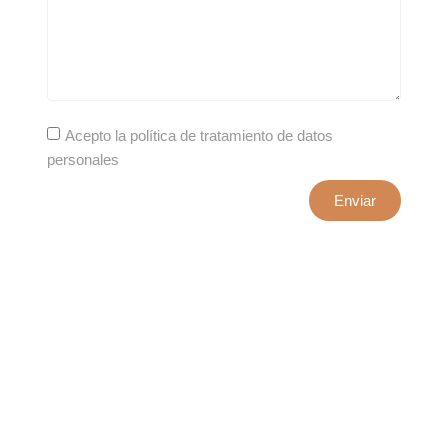
Acepto la política de tratamiento de datos
personales
Enviar
xxxx@artepuro.com
Este es el encabezado